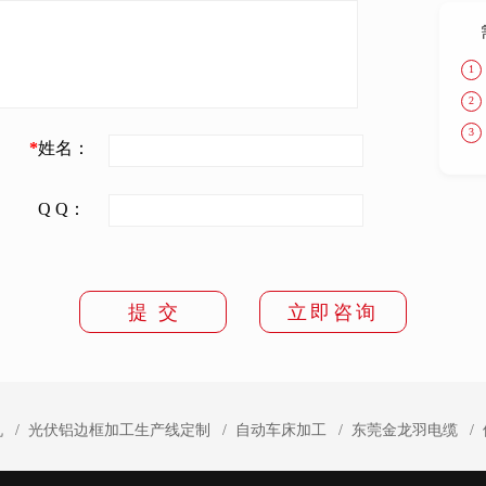
1
2
3
*
姓名：
Q Q：
提 交
立即咨询
机
光伏铝边框加工生产线定制
自动车床加工
东莞金龙羽电缆