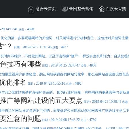
首页
全网整合营销
百度爱采购
抖音精准获客
-29 14:12:41
4826
点击：
站优化的第一步要明确网站的关键词，对关键词进行分析和定位，这包括对关键词注量分
微信朋友圈广
模板网站
团队风采
”？
2019-05-17 11:10:46
4957
日期：
点击：
需企业做行业调查或者
意合云团队在各自的阵
自身技术与资源优
MORE+
MORE+
微信朋友圈广告是基于
些长时间不维护，不优化的网站。以至于变得像“僵尸”一样没有生机和活力。自从总理提出
MORE+
推广定制，重新设
000-3000条询盘保障；
小程序开发
行业动态
速，有效节约时间和成
一批高素质的技术团队
搜索引擎百度官方平台
创内容形式在朋友圈汇
色技巧有哪些
2019-04-25 09:43:47
4968
日期：
点击：
、快速获客；
微信小程序、百度小程序，小程序风口 掀起移动互联网流量风暴，
了解行业动态，快人一步
询价方式 不限关键词 搜索六大权益
面：抖音、快手、西瓜、火山、今日头条等视频媒体平台
小程序解决方案-深度行业解决方案， 助力企业获客盈收
时如果重视用户的体验度，想让网站获得好的网站转化率，那么在网站建设建设阶段应该
Understand the industry trends, fast step
O优化排名
2019-04-23 16:55:16
4892
日期：
点击：
响应式网站
联系我们
名
推广覆盖
同城营销
视频矩阵
私号运营
快速获客
360实力商家
率与SEO优化结果是有直接的关系的。 因为行业的限制，有些网站的更新频率与更新量都
策划
MORE+
MORE+
能够集中创建页面图片
电话：0757-82714949
MORE+
MORE+
推广等网站建设的五大要点
精准匹配买卖双方，为
应布局。灵活转换，弹
地址：佛山市禅城区季华
2019-04-22 10:38:42
日期：
点击
MORE+
营销系统。
东莞分公司
于自己的网站肯定是必不可少的，而要做好公司网站优化和网络推广则必须注意以下5个
要注意的问题
2019-04-08 17:43:22
4780
日期：
点击：
要做的就是域名注册，而域名就相当于我们的网站在网络上的门牌号，人们可以通过它来