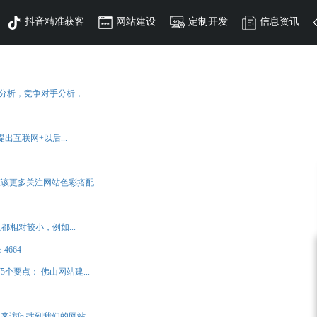
网站建设
定制开发
信息资讯
认识意合云
析，竞争对手分析，...
告
做网站结构布局等.简单快捷，建立网站架构迅
地上有着出色的表现以及丰富的实战经验，有
腾讯大数据系统提供，其是基于微信公众号生态系，以类似朋友的原
MORE+
MORE+
互联网+以后...
MORE+
本。
精英。更具魅力的创新和奉献精神。
管理系统开发
营销推广
总 展示的原声广告。
MORE+
MORE+
推动企业的管理模式由分散性向集约型转变，帮助公司对下属项目
再不改变营销方式，就晚了
集中管控，优化管理流程，简化工作环节，全面提升公司的工作效
更多关注网站色彩搭配...
If you don't change your marketing, it will be too late
率
相对较小，例如...
MORE+
MORE+
的排版大小，智能根据用户行为及使用的设备环境进行相
MORE+
MORE+
中小企业更好地解决采购批发渠道、货源等问题
性伸缩，随时向用户展现完美优雅的布局和设计。
四路盈科亿家东区B1座218室（佛山创意产业园对面）
4664
：
MORE+
顺德陈村事业部
顺德伦教事业部
要点： 佛山网站建...
访问找到我们的网站，...