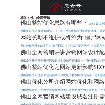
YIHEYUN
意合云
标签：佛山全网营销
佛山整站优化思路有哪些？
2019-05
日期：
佛山整站优化 思路有哪些？ 1、佛山整站优化关键词定位选择。 网
全网整合营销
品牌网站
公司介绍
网站长期不维护或将沦为“僵尸网站
百度爱采购
抖音精准获客
专属风格设计,匠心独造企业官网
意合云是企业营销、系统定制开发服务商。一直致力为企业提供专业
智能数据分析平台，精准搜索营销优化，多形式内容直达客户眼前。利用
网站长期不维护或将沦为“僵尸网站”？ 什么是“僵尸网站”？ 就是那
研究企业定位，坚持官网差异化设计，让一百个网站有一百种风格
的互联网营销服务， 为企业网络营销保驾护航。
势为企业从营销定位、平台建设、网站运营到品牌营销提供全盘网络营销
短视频营销红利期的趋势，早布局；1
微信开发
意合云头条
首页排名 高流量入口 中国最大
佛山全网营销讲讲营销网站设计配
计营销回路。助力企业快速布局互联网营销，突破营销困境。
无需团队、无需养号、精准有效
基于微信平台开发的应用，服务号开发、订阅号开发、企业微信定
抢先知道意合云第一线报
全网优质资源 搜索快速精准 多种
打造短视频营销矩阵，推广覆盖
制等,让企业的营销变得简单，更便捷。
佛山全网营销 讲讲营销网站设计配色技巧有哪些 一个营销网站设计
Be the first to know the first line
佛山整站优化之网站更新影响SE
营销型网站
资质荣誉
询盘保障
AI 智能
搜索排
站群AI霸屏
佛山整站优化 之网站更新影响SEO优化排名 网站的更新量，更新频
注重网站优化的结构，适合于以网络营销为目的的客户，从网站定位与与
意合云专业的服务，获得了众多客户的一致好评
MORE+
MORE+
佛山优化公司介绍网站优化和网络
新一代
<简单>
<智能>
<精准>
<高效>
全网智能营销系统
到界面设计，充分体现产品与服务的优势
在客户的口碑中流传着“要买要卖，找意合云”。
【意合云站群AI霸屏系统】专注搜索引擎快速排名、万词AI霸屏系统全网
佛山优化公司 介绍网站优化和网络推广等网站建设的五大要点 一个属
佛山全网营销网站建设域名注册需
撩一下
佛山全网营销网站 建设域名注册需要注意的问题 网站建设我们必须