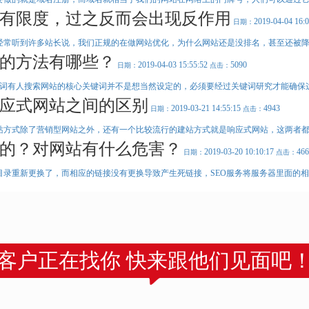
有限度，过之反而会出现反作用
2019-04-04 16:
日期：
经常听到许多站长说，我们正规的在做网站优化，为什么网站还是没排名，甚至还被降权
的方法有哪些？
2019-04-03 15:55:52
5090
日期：
点击：
键词有人搜索网站的核心关键词并不是想当然设定的，必须要经过关键词研究才能确保这个
应式网站之间的区别
2019-03-21 14:55:15
4943
日期：
点击：
站方式除了营销型网站之外，还有一个比较流行的建站方式就是响应式网站，这两者都是
的？对网站有什么危害？
2019-03-20 10:10:17
466
日期：
点击：
目录重新更换了，而相应的链接没有更换导致产生死链接，SEO服务将服务器里面的相应
客户正在找你 快来跟他们见面吧