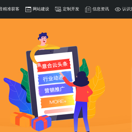
网站建设
定制开发
信息资讯
认识意合云
告
做网站结构布局等.简单快捷，建立网站架构迅
地上有着出色的表现以及丰富的实战经验，有
腾讯大数据系统提供，其是基于微信公众号生态系，以类似朋友的原
MORE+
MORE+
MORE+
本。
精英。更具魅力的创新和奉献精神。
管理系统开发
营销推广
总 展示的原声广告。
MORE+
MORE+
推动企业的管理模式由分散性向集约型转变，帮助公司对下属项目
再不改变营销方式，就晚了
集中管控，优化管理流程，简化工作环节，全面提升公司的工作效
If you don't change your marketing, it will be too late
率
MORE+
MORE+
的排版大小，智能根据用户行为及使用的设备环境进行相
MORE+
MORE+
中小企业更好地解决采购批发渠道、货源等问题
性伸缩，随时向用户展现完美优雅的布局和设计。
四路盈科亿家东区B1座218室（佛山创意产业园对面）
MORE+
顺德陈村事业部
顺德伦教事业部