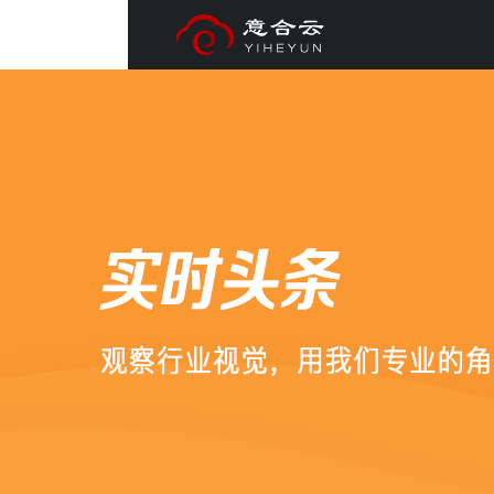
YIHEYUN
意合云
全网整合营销
品牌网站
公司介绍
百度爱采购
抖音精准获客
专属风格设计,匠心独造企业官网
意合云是企业营销、系统定制开发服务商。一直致力为企业提供专业
智能数据分析平台，精准搜索营销优化，多形式内容直达客户眼前。利用
研究企业定位，坚持官网差异化设计，让一百个网站有一百种风格
的互联网营销服务， 为企业网络营销保驾护航。
势为企业从营销定位、平台建设、网站运营到品牌营销提供全盘网络营销
短视频营销红利期的趋势，早布局；1
微信开发
意合云头条
首页排名 高流量入口 中国最大
计营销回路。助力企业快速布局互联网营销，突破营销困境。
无需团队、无需养号、精准有效、
基于微信平台开发的应用，服务号开发、订阅号开发、企业微信定
抢先知道意合云第一线报
全网优质资源 搜索快速精准 多种
打造短视频营销矩阵，推广覆盖面
制等,让企业的营销变得简单，更便捷。
Be the first to know the first line
营销型网站
资质荣誉
询盘保障
AI 智能
搜索排
站群AI霸屏
注重网站优化的结构，适合于以网络营销为目的的客户，从网站定位与与
意合云专业的服务，获得了众多客户的一致好评
MORE+
MORE+
新一代
<简单>
<智能>
<精准>
<高效>
全网智能营销系统
到界面设计，充分体现产品与服务的优势
在客户的口碑中流传着“要买要卖，找意合云”。
【意合云站群AI霸屏系统】专注搜索引擎快速排名、万词AI霸屏系统全网营
撩一下