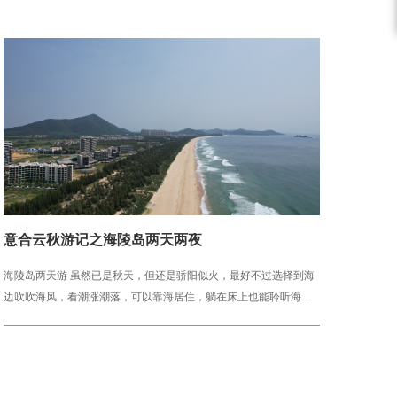
意合云秋游记之海陵岛两天两夜
海陵岛两天游 虽然已是秋天，但还是骄阳似火，最好不过选择到海
边吹吹海风，看潮涨潮落，可以靠海居住，躺在床上也能聆听海浪
声。 9月10日晚，佛山公司团队8点出发，...