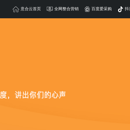
首页
全网整合营销
百度爱采购
抖音精准获客
微信朋友圈广
模板网站
团队风采
需企业做行业调查或者
意合云团队在各自的阵
自身技术与资源优
MORE+
MORE+
微信朋友圈广告是基于
MORE+
推广定制，重新设
000-3000条询盘保障；
小程序开发
行业动态
速，有效节约时间和成
一批高素质的技术团队
搜索引擎百度官方平台
创内容形式在朋友圈汇
快速获客；
微信小程序、百度小程序，小程序风口 掀起移动互联网流量风暴，
了解行业动态，快人一步
询价方式 不限关键词 搜索六大权益
：抖音、快手、西瓜、火山、今日头条等视频媒体平台
小程序解决方案-深度行业解决方案， 助力企业获客盈收
Understand the industry trends, fast step
响应式网站
联系我们
名
推广覆盖
同城营销
视频矩阵
私号运营
快速获客
360实力商家
策划
MORE+
MORE+
能够集中创建页面图片
电话：0757-82714949
MORE+
MORE+
精准匹配买卖双方，为
应布局。灵活转换，弹
地址：佛山市禅城区季华
MORE+
销系统。
东莞分公司