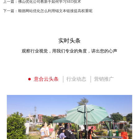
上一篇：
佛山优化公司教新手如何学习SEO技术
优
雅
的
下一篇：
顺德网站优化怎么利用锚文本链接提高权重呢
布
局
和
设
计。
实时头条
观察行业视觉，用我们专业的角度，讲出您的心声
意合云头条
行业动态
营销推广