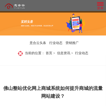
菜单
百度爱采购
抖音精准获客
公
微
模
团
全
品
司
信
板
队
网
牌
介
朋
网
风
短视频营销红利期的趋势，早布局；
首页排名 高流量入口 中国最大搜索引擎
意合云头条
行业动态
营销推广
整
网
绍
友
站
采
意
管
1000-3000条询盘保障；
合
站
百度官方平台
圈
MORE+
MORE+
合
小
行
理
营
营
意
广
需
意
当前的位置：
首页
>
信息资讯
>
行业动态
无需团队、无需养号、精准有效、快速获
微
云
程
业
系
销
合
企
合
销
MORE+
专
告
云
MORE+
信
头
序
动
业
云
统
推
属
全网优质资源 搜索快速精准 多种询价方
是
客；
做
团
风
开
条
开
态
开
广
企
行
队
格
业
智能数据分析平台，精准搜索营销优化，多形式内容直达客户眼前。利用
业
在
发
发
微信朋友圈广告是基于
发
打造短视频营销矩阵，推广覆盖面：抖
设
Be
Understand
If
式 不限关键词 搜索六大权益
营
调
各
计,
势为企业从营销定位、平台建设、网站运营到品牌营销提供全盘网络营销
销、
创内容形式在朋友圈汇
查
自
the
the
you
抢
了
再
匠
系
音、快手、西瓜、火山、今日头条等视频
或
的
计营销回路。助力企业快速布局互联网营销，突破营销困境。
心
first
industry
don't
统
基
先
微
解
推
不
者
阵
MORE+
独
MORE+
定
做
地
to
trends,
change
媒体平台
造
于
知
信
行
动
改
制
MORE+
MORE+
MORE+
网
上
企
开
know
fast
your
微
道
小
业
站
有
企
变
业
MORE+
发
结
着
官
the
step
marketing,
信
意
程
动
业
营
服
构
出
网
佛山整站优化
网上商城系统如何提升商城的流量
询盘保障
AI 智能
搜索排名
务
布
色
first
it
平
合
序、
态，
的
销
商。
局
的
研
line
MORE+
will
一
台
云
百
快
管
方
等.
表
站
究
360
推广覆盖
同城营销
视频矩阵
直
网站建设？
简
现
be
企
开
第
度
人
理
式，
群
致
实
单
以
MORE+
业
力
too
发
一
小
一
快
及
模
就
私号运营
快速获客
AI
定
MORE+
力
为
捷，
丰
位，
late
的
线
程
步
式
晚
企
霸
建
富
商
坚