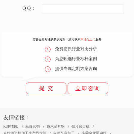
Q Q：
需要更针对性的解决方案，您可联系
本地化上门
服务
免费提供行业对比分析
1
为您甄选行业标杆案例
2
提供专属定制方案咨询
3
提 交
立即咨询
友情链接：
K3控制板
站群营销
原木多片锯
锯片磨齿机
光伏铝边框加工生产线定制
自动车床加工
东莞金龙羽电缆