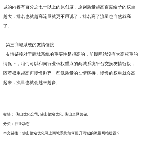
的
业
单，
解
程，
结
排
的
构，
城的内容有百分之七十以上的原创度，原创质量越高百度给予的权重
更
决
简
版
服
适
电
大
务，
合
便
方
话：
化
小，
获
于
0757-
越大，排名也就越高流量就更不用说了，排名高了流量也自然就高
捷。
案，
智
工
得
以
82714949
能
了
网
助
作
根
众
络
地
了。
据
多
力
环
营
址：
用
客
销
佛
企
节，
户
户
为
山
行
的
目
业
市
全
MORE+
为
一
的
禅
获
及
面
致
的
城
第三商城系统的友情链接
使
好
MORE+
客
区
客
提
用
评
户，
季
的
盈
升
从
华
友情链接对于商城系统的重要性是很高的，前期网站没有太高权重的
MORE+
设
在
网
MORE+
四
收
公
备
客
站
路
环
户
定
盈
司
情况下，咱们可以和同行业低权重点的商城系统平台交换友情链接，
境
的
位
科
进
的
口
与
亿
行
碑
与
家
工
随着权重越高再慢慢抛弃一些低质量的友情链接，慢慢的权重就会高
相
中
策
东
流
作
划
区
应
传
B1
起来，流量也就会越来越多。
效
布
着“要
到
座
局。
买
界
218
率
灵
要
面
室
活
卖，
设
（佛
转
找
计，
山
换，
意
充
创
弹
合
分
意
性
云”。
体
产
伸
现
业
缩，
产
园
标签：
佛山优化公司
,
佛山整站优化
,
佛山全网营销
,
随
品
对
时
与
面）
向
服
分类：
行业动态
用
务
东莞分公司
户
的
展
优
本文链接：
佛山整站优化网上商城系统如何提升商城的流量网站建设？
现
势
完
美