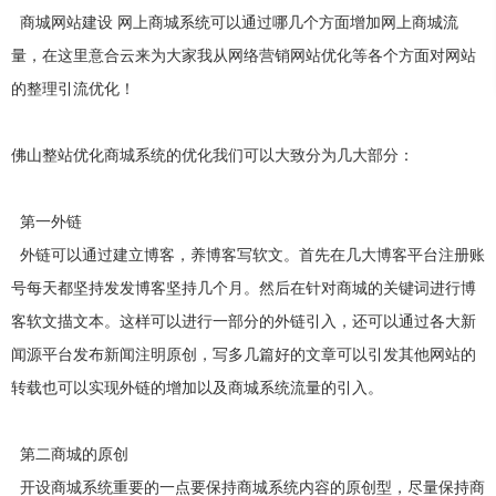
业
立
的
应
报
序，
由
了
持
屏
MORE+
提
家
网
实
官
商城网站建设 网上商城系统可以通过哪几个方面增加网上商城流
供
用，
小
分
站
战
MORE+
MORE+
网
专
架
经
差
服
程
散
业
构
验，
新一代
<简单>
<智能>
<精准>
<高效>
全网智能营销系统
异
量，在这里
意合云
来为大家我从网络营销网站优化等各个方面对网站
精准匹配买卖双方，为
务
序
迅
有
性
化
的
【意合云站群AI霸屏系统】专注搜索引擎快速排名、万词AI霸屏系统全网营
设
号
风
向
互
速，
一
计，
的整理引流优化！
联
有
批
开
口
集
让
网
效
高
一
营
发、
掀
约
节
素
百
销
约
质
个
订
起
型
服
时
的
网
务，
阅
移
间
技
转
站
佛山整站优化
商城系统的优化我们可以大致分为几大部分：
为
和
术
有
号
动
变，
企
成
团
一
业
本。
队
开
互
帮
百
网
精
种
络
发、
联
助
英。
风
营
更
格
企
网
公
第一外链
销
具
保
业
流
魅
司
驾
力
外链可以通过建立博客，养博客写软文。首先在几大博客平台注册账
微
量
对
护
的
航。
创
信
风
下
新
响
号每天都坚持发发博客坚持几个月。然后在针对商城的关键词进行博
定
暴，
属
和
应
奉
制
小
项
献
式
客软文描文本。这样可以进行一部分的外链引入，还可以通过各大新
营
等,
程
精
目
网
神。
销
让
序
集
闻源平台发布新闻注明原创，写多几篇好的文章可以引发其他网站的
站
型
企
解
中
资
网
业
决
管
转载也可以实现外链的增加以及商城系统流量的引入。
质
能
站
的
方
控，
够
荣
集
营
案-
优
誉
中
注
销
深
化
创
联
重
建
网
变
度
管
第二商城的原创
系
页
意
站
得
行
面
理
合
优
我
图
云
化
简
业
流
开设商城系统重要的一点要保持商城系统内容的原创型，尽量保持商
片
们
专
的