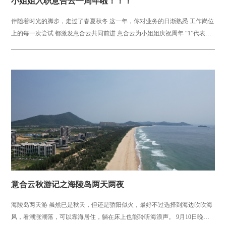
小姐姐入职意合云一周年啦！！！
伴随着时光的脚步，走过了春夏秋冬 这一年，你对业务的日渐熟悉 工作岗位
上的每一次尝试 都激发意合云共同前进 意合云为小姐姐庆祝周年 “1”代表起
航，要到达远方 ...
意合云秋游记之海陵岛两天两夜
海陵岛两天游 虽然已是秋天，但还是骄阳似火，最好不过选择到海边吹吹海
风，看潮涨潮落，可以靠海居住，躺在床上也能聆听海浪声。 9月10日晚，