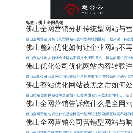
YIHEYUN
意合云
标签：佛山全网营销
佛山全网营销分析传统型网站与营
佛山全网营销 分析传统型网站与营销型网站的区别 一般来说，传统
全网整合营销
品牌网站
公司介绍
佛山整站优化如何让企业网站不再
百度爱采购
抖音精准获客
专属风格设计,匠心独造企业官网
意合云是企业营销、系统定制开发服务商。一直致力为企业提供专业
智能数据分析平台，精准搜索营销优化，多形式内容直达客户眼前。利用
佛山整站优化 如何让企业网站不再是个摆设 首先，网站的定位要准
研究企业定位，坚持官网差异化设计，让一百个网站有一百种风格
的互联网营销服务， 为企业网络营销保驾护航。
势为企业从营销定位、平台建设、网站运营到品牌营销提供全盘网络营销
短视频营销红利期的趋势，早布局；1
微信开发
意合云头条
首页排名 高流量入口 中国最大
佛山优化公司优化网站内容转载注
计营销回路。助力企业快速布局互联网营销，突破营销困境。
无需团队、无需养号、精准有效
基于微信平台开发的应用，服务号开发、订阅号开发、企业微信定
抢先知道意合云第一线报
全网优质资源 搜索快速精准 多种
打造短视频营销矩阵，推广覆盖
制等,让企业的营销变得简单，更便捷。
佛山优化公司 优化网站内容转载注意哪些事项 注重转载内容的相关性
Be the first to know the first line
佛山整站优化网站被黑之后如何处
营销型网站
资质荣誉
询盘保障
AI 智能
搜索
站群AI霸屏
佛山整站优化 网站被黑之后如何处理呢 通过Site语法查询站点，
注重网站优化的结构，适合于以网络营销为目的的客户，从网站定位与与
意合云专业的服务，获得了众多客户的一致好评
MORE+
MORE+
佛山全网营销告诉您什么是全网营
新一代
<简单>
<智能>
<精准>
<高效>
全网智能营销系统
到界面设计，充分体现产品与服务的优势
在客户的口碑中流传着“要买要卖，找意合云”。
【意合云站群AI霸屏系统】专注搜索引擎快速排名、万词AI霸屏系统全网
佛山全网营销 告诉您什么是全网营销型网站建设 随着互联网不断的
佛山全网营销公司营销型网站与响
撩一下
佛山全网营销公司 营销型网站与响应式网站之间的区别 现在市面建