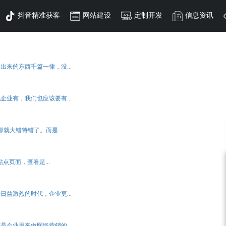
网站建设
定制开发
信息资讯
认识意合云
来的东西千篇一律，没...
告
做网站结构布局等.简单快捷，建立网站架构迅
地上有着出色的表现以及丰富的实战经验，有
腾讯大数据系统提供，其是基于微信公众号生态系，以类似朋友的原
MORE+
MORE+
业有，我们也应该要有...
MORE+
本。
精英。更具魅力的创新和奉献精神。
管理系统开发
营销推广
总 展示的原声广告。
MORE+
MORE+
推动企业的管理模式由分散性向集约型转变，帮助公司对下属项目
再不改变营销方式，就晚了
集中管控，优化管理流程，简化工作环节，全面提升公司的工作效
就大错特错了。而是...
If you don't change your marketing, it will be too late
率
点页面，查看是...
MORE+
MORE+
的排版大小，智能根据用户行为及使用的设备环境进行相
MORE+
MORE+
中小企业更好地解决采购批发渠道、货源等问题
性伸缩，随时向用户展现完美优雅的布局和设计。
华四路盈科亿家东区B1座218室（佛山创意产业园对面）
MORE+
顺德陈村事业部
顺德伦教事业部
益激烈的时代，企业更...
企业用来做网络营销的...