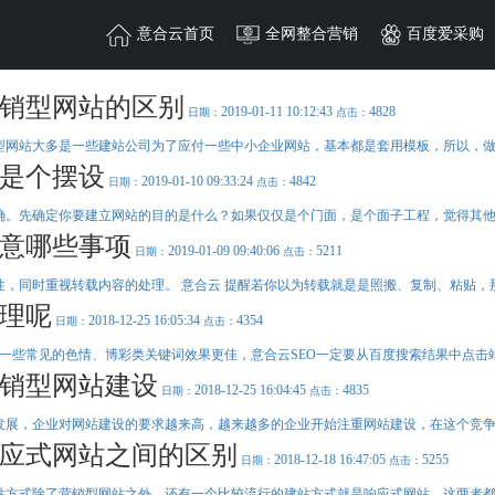
首页
全网整合营销
百度爱采购
抖音精准获客
销型网站的区别
2019-01-11 10:12:43
4828
日期：
点击：
型网站大多是一些建站公司为了应付一些中小企业网站，基本都是套用模板，所以，做出
微信朋友圈广
模板网站
团队风采
是个摆设
2019-01-10 09:33:24
4842
日期：
点击：
需企业做行业调查或者
意合云团队在各自的阵
自身技术与资源优
MORE+
MORE+
微信朋友圈广告是基于
确。先确定你要建立网站的目的是什么？如果仅仅是个门面，是个面子工程，觉得其他企
MORE+
推广定制，重新设
000-3000条询盘保障；
小程序开发
行业动态
速，有效节约时间和成
一批高素质的技术团队
搜索引擎百度官方平台
创内容形式在朋友圈汇
意哪些事项
2019-01-09 09:40:06
5211
日期：
点击：
、快速获客；
微信小程序、百度小程序，小程序风口 掀起移动互联网流量风暴，
了解行业动态，快人一步
询价方式 不限关键词 搜索六大权益
面：抖音、快手、西瓜、火山、今日头条等视频媒体平台
小程序解决方案-深度行业解决方案， 助力企业获客盈收
，同时重视转载内容的处理。 意合云 提醒若你以为转载就是是照搬、复制、粘贴，那
Understand the industry trends, fast step
理呢
2018-12-25 16:05:34
4354
日期：
点击：
响应式网站
联系我们
排名
推广覆盖
同城营销
视频矩阵
私号运营
快速获客
360实力商家
结合一些常见的色情、博彩类关键词效果更佳，意合云SEO一定要从百度搜索结果中点击站
策划
MORE+
MORE+
能够集中创建页面图片
电话：0757-82714949
MORE+
MORE+
销型网站建设
精准匹配买卖双方，为
应布局。灵活转换，弹
地址：佛山市禅城区季
2018-12-25 16:04:45
4835
日期：
点击：
MORE+
营销系统。
东莞分公司
发展，企业对网站建设的要求越来高，越来越多的企业开始注重网站建设，在这个竞争日
应式网站之间的区别
2018-12-18 16:47:05
5255
日期：
点击：
站方式除了营销型网站之外，还有一个比较流行的建站方式就是响应式网站，这两者都是